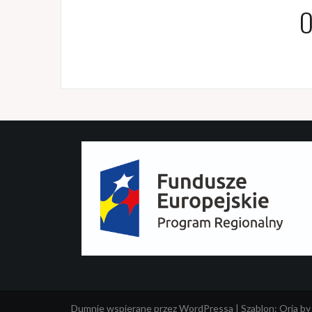
O
Dumnie wspierane przez WordPressa
|
Szablon:
Oria
by