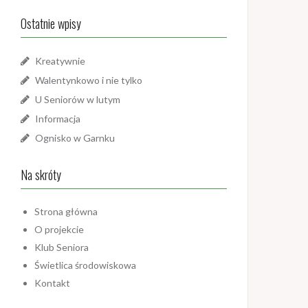
k
Ostatnie wpisy
a
j
:
Kreatywnie
Walentynkowo i nie tylko
U Seniorów w lutym
Informacja
Ognisko w Garnku
Na skróty
Strona główna
O projekcie
Klub Seniora
Świetlica środowiskowa
Kontakt