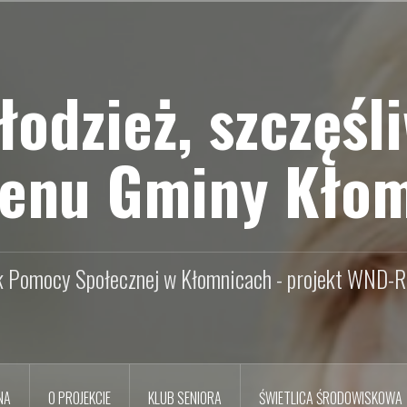
odzież, szczęśli
renu Gminy Kło
ek Pomocy Społecznej w Kłomnicach - projekt WND
NA
O PROJEKCIE
KLUB SENIORA
ŚWIETLICA ŚRODOWISKOWA